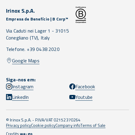
Irinox S.p.A.
Empresa de Benefício | B Corp™
Via Caduti nei Lager 1 -
31015
Conegliano
(TV),
Italy
Telefone. +39 0438 2020
Google Maps
Siga-nos em:
Instagram
Facebook
LinkedIn
Youtube
© Irinox S.p.A. - P.IVA/VAT 02152370264
Privacy policy
Cookie policy
Company info
Terms of Sale
Credits
we-go