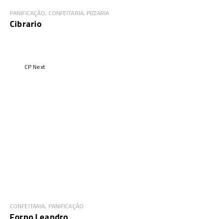
PANIFICAÇÃO, CONFEITARIA, PIZZARIA
Cibrario
CP Next
CONFEITARIA, PANIFICAÇÃO
Forno Leandro