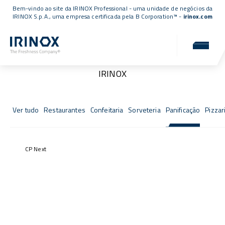
Bem-vindo ao site da IRINOX Professional - uma unidade de negócios da
IRINOX S.p.A., uma empresa
certificada pela B Corporation™
-
irinox.com
Fresh Stories
As histórias de sucesso daqueles que escolheram a
IRINOX
Ver tudo
Restaurantes
Confeitaria
Sorveteria
Panificação
Pizzar
CP Next