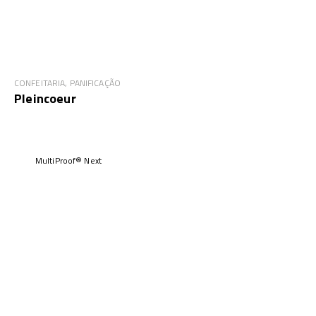
CONFEITARIA, PANIFICAÇÃO
Pleincoeur
MultiProof® Next