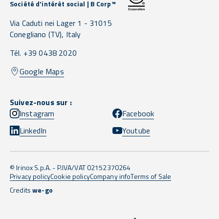
Société d'intérêt social | B Corp™
Via Caduti nei Lager 1 -
31015
Conegliano
(TV),
Italy
Tél. +39 0438 2020
Google Maps
Suivez-nous sur :
Instagram
Facebook
LinkedIn
Youtube
© Irinox S.p.A. - P.IVA/VAT 02152370264
Privacy policy
Cookie policy
Company info
Terms of Sale
Credits
we-go