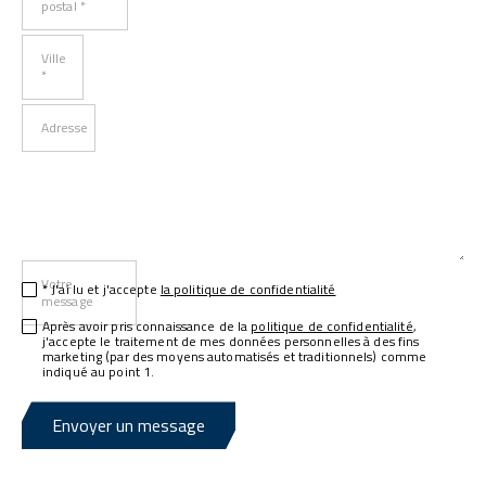
postal *
Ville
*
Adresse
Votre
* J'ai lu et j'accepte
la politique de confidentialité
message
Après avoir pris connaissance de la
politique de confidentialité
,
j'accepte le traitement de mes données personnelles à des fins
marketing (par des moyens automatisés et traditionnels) comme
indiqué au point 1.
Envoyer un message