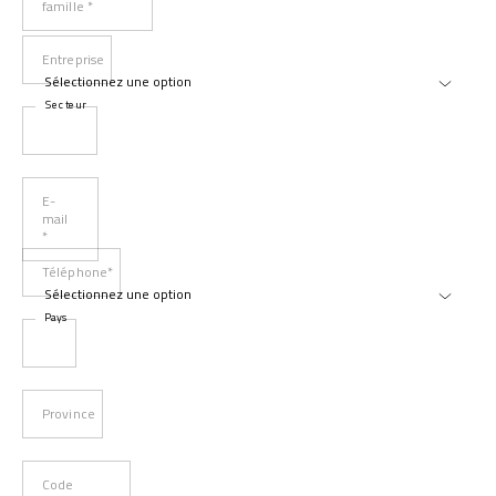
famille *
Entreprise
Secteur
E-
mail
*
Téléphone*
Pays
Province
Code