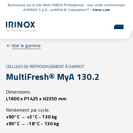
Bienvenue sur le site Web IRINOX Professional - une unité commerciale
d'IRINOX S.p.A.,
certifiée B Corporation™
-
irinox.com
Voir le gamme
CELLULES DE REFROIDISSEMENT À CHARIOT
MultiFresh® MyA 130.2
Dimensions:
L1600 x P1425 x H2350 mm
Rendement par cycle:
+90°C → +3°C - 130 kg
+90°C → -18°C - 130 kg