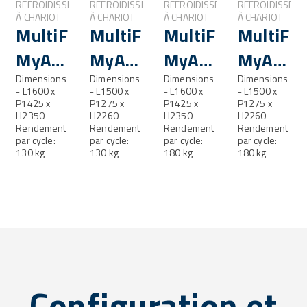
EMENT
REFROIDISSEMENT
REFROIDISSEMENT
REFROIDISSEMENT
REFROIDISSEME
À CHARIOT
À CHARIOT
À CHARIOT
À CHARIOT
resh®
MultiFresh®
MultiFresh®
MultiFresh®
MultiFr
MyA
MyA
MyA
MyA
130.2
Dimensions
130.2
Dimensions
180.2
Dimensions
180.2
Dimensions
- L1600 x
- L1500 x
- L1600 x
- L1500 x
P1425 x
ST
P1275 x
P1425 x
ST
P1275 x
H2350
H2260
H2350
H2260
Rendement
Rendement
Rendement
Rendement
par cycle:
par cycle:
par cycle:
par cycle:
130 kg
130 kg
180 kg
180 kg
Configuration et