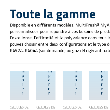
Toute la gamme
Disponible en différents modèles, MultiFresh® MyA 
personnalisées pour répondre à vos besoins de produ
l’excellence, l’efficacité et la polyvalence dans tous 
pouvez choisir entre deux configurations et le type de
R452A, R404A (sur demande) ou gaz réfrigérant nat
C
C
C
C
o
o
o
o
m
m
m
m
p
p
p
p
Aperçu
Aperçu
Aperçu
a
a
a
a
r
r
r
r
e
e
e
e
r
r
r
r
CELLULES DE
CELLULES DE
CELLULES DE
CELLULES DE