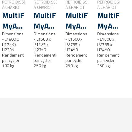
NT
REFROIDISSEMENT
REFROIDISSEMENT
REFROIDISSEMENT
REFROIDISSEMENT
À CHARIOT
À CHARIOT
À CHARIOT
À CHARIOT
esh®
MultiFresh®
MultiFresh®
MultiFresh®
MultiFres
MyA
MyA
MyA
MyA
MultiFresh®
Dimensions
250.2
Dimensions
250.2
Dimensions
350.2
Dimensions
- L1800 x
- L1600 x
- L1600 x
- L1600 x
MyA
P1723 x
P1425 x
2T
P2755 x
2T
P2755 x
H2395
H2350
H2450
H2450
180.2
Rendement
Rendement
Rendement
Rendement
par cycle:
par cycle:
par cycle:
par cycle:
L
180 kg
250 kg
250 kg
350 kg