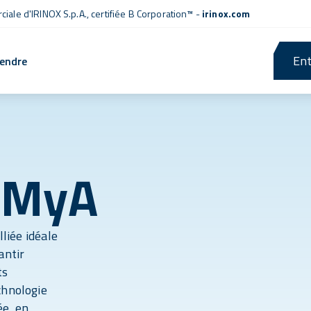
iale d'IRINOX S.p.A.,
certifiée B Corporation™
-
irinox.com
Ent
rendre
 MyA
lliée idéale
antir
ts
chnologie
ée, en