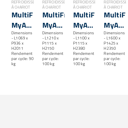
REFROIDISSEMENT
REFROIDISSEMENT
REFROIDISSEMENT
REFROIDISS
À CHARIOT
À CHARIOT
À CHARIOT
À CHARIOT
MultiFresh®
MultiFresh®
MultiFresh®
MultiF
MyA
MyA
MyA
MyA
90.1
Dimensions
100.1
Dimensions
100.1
Dimensions
100.2
Dimensions
- L1069 x
- L1210 x
- L1100 x
- L1600 x
ST
P936 x
P1115 x
ST
P1115 x
P1425 x
H2011
H2150
H2380
H2350
Rendement
Rendement
Rendement
Rendement
par cycle: 90
par cycle:
par cycle:
par cycle:
kg
100 kg
100 kg
100 kg