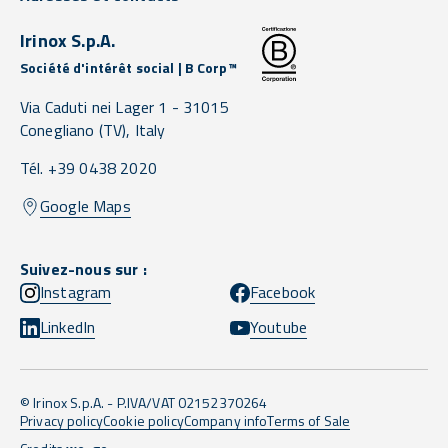
Irinox S.p.A.
Société d'intérêt social | B Corp™
Via Caduti nei Lager 1 -
31015
Conegliano
(TV),
Italy
Tél. +39 0438 2020
Google Maps
Suivez-nous sur :
Instagram
Facebook
LinkedIn
Youtube
© Irinox S.p.A. - P.IVA/VAT 02152370264
Privacy policy
Cookie policy
Company info
Terms of Sale