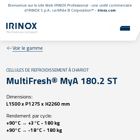
Bienvenue sur le site Web IRINOX Professional - une unité commerciale
d'IRINOX S.p.A.,
certifiée B Corporation™
-
irinox.com
Voir le gamme
CELLULES DE REFROIDISSEMENT À CHARIOT
MultiFresh® MyA 180.2 ST
Dimensions:
L1500 x P1275 x H2260 mm
Rendement par cycle:
+90°C → +3°C - 180 kg
+90°C → -18°C - 180 kg