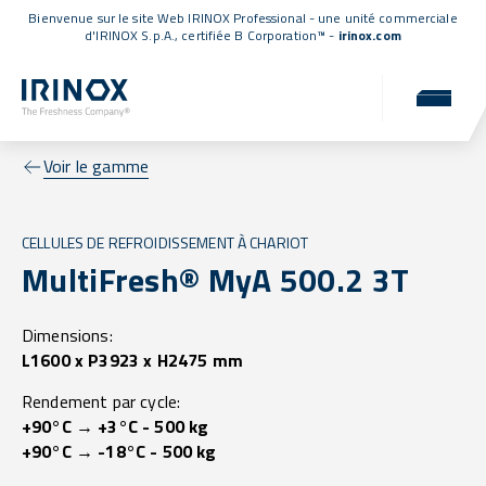
Bienvenue sur le site Web IRINOX Professional - une unité commerciale
d'IRINOX S.p.A.,
certifiée B Corporation™
-
irinox.com
Voir le gamme
CELLULES DE REFROIDISSEMENT À CHARIOT
MultiFresh® MyA 500.2 3T
Dimensions:
L1600 x P3923 x H2475 mm
Rendement par cycle:
+90°C → +3°C - 500 kg
+90°C → -18°C - 500 kg