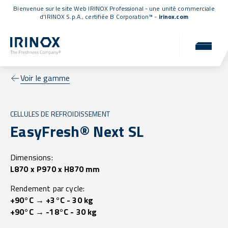
Bienvenue sur le site Web IRINOX Professional - une unité commerciale
d'IRINOX S.p.A.,
certifiée B Corporation™
-
irinox.com
Voir le gamme
CELLULES DE REFROIDISSEMENT
EasyFresh® Next SL
Dimensions:
L870 x P970 x H870 mm
Rendement par cycle:
+90°C → +3°C - 30 kg
+90°C → -18°C - 30 kg