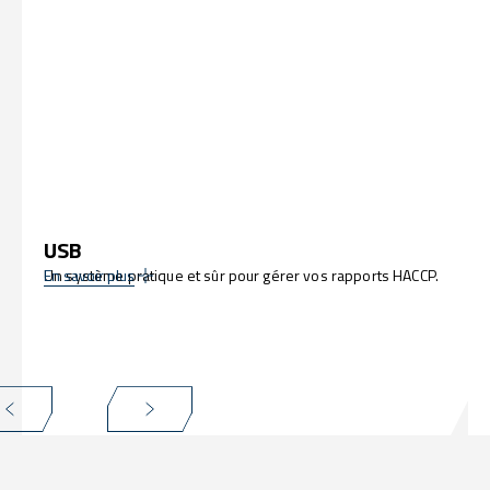
USB
Un système pratique et sûr pour gérer vos rapports HACCP.
En savoir plus