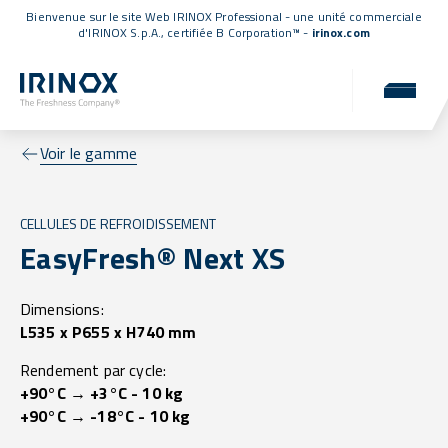
Bienvenue sur le site Web IRINOX Professional - une unité commerciale
d'IRINOX S.p.A.,
certifiée B Corporation™
-
irinox.com
Voir le gamme
CELLULES DE REFROIDISSEMENT
EasyFresh® Next XS
Dimensions:
L535 x P655 x H740 mm
Rendement par cycle:
+90°C → +3°C - 10 kg
+90°C → -18°C - 10 kg