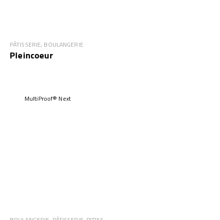
PÂTISSERIE, BOULANGERIE
Pleincoeur
MultiProof® Next
BOULANGERIE, PÂTISSERIE, PIZZAS