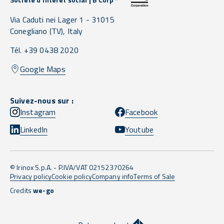
Via Caduti nei Lager 1 -
31015
Conegliano
(TV),
Italy
Tél. +39 0438 2020
Google Maps
Suivez-nous sur :
Instagram
Facebook
LinkedIn
Youtube
© Irinox S.p.A. - P.IVA/VAT 02152370264
Privacy policy
Cookie policy
Company info
Terms of Sale
Credits
we-go