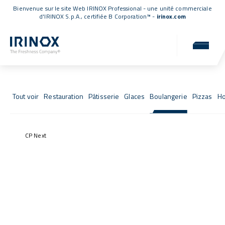
Bienvenue sur le site Web IRINOX Professional - une unité commerciale
d'IRINOX S.p.A.,
certifiée B Corporation™
-
irinox.com
Fresh Stories
Les succès de ceux qui ont choisi IRINOX
Tout voir
Restauration
Pâtisserie
Glaces
Boulangerie
Pizzas
Ho
CP Next