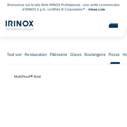
Bienvenue sur le site Web IRINOX Professional - une unité commerciale
d'IRINOX S.p.A.,
certifiée B Corporation™
-
irinox.com
Fresh Stories
Les succès de ceux qui ont choisi IRINOX
Tout voir
Restauration
Pâtisserie
Glaces
Boulangerie
Pizzas
Ho
MultiProof® Next