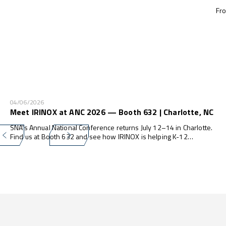
Fro
04/06/2026
Meet IRINOX at ANC 2026 — Booth 632 | Charlotte, NC
SNA's Annual National Conference returns July 12–14 in Charlotte.
Find us at Booth 632 and see how IRINOX is helping K-12
programs do more — with less waste, less labor, and zero
compliance stress.