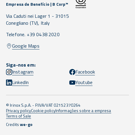
Empresa de Benefício | B Corp™
Via Caduti nei Lager 1 -
31015
Conegliano
(TV),
Italy
Telefone. +39 0438 2020
Google Maps
Siga-nos em:
Instagram
Facebook
LinkedIn
Youtube
© Irinox S.p.A. - P.IVA/VAT 02152370264
Privacy policy
Cookie policy
Informações sobre a empresa
Terms of Sale
Credits
we-go