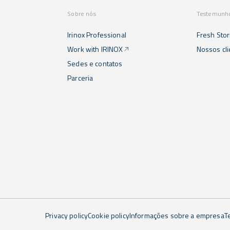
Sobre nós
Testemunh
Irinox Professional
Fresh Stor
Work with IRINOX
Nossos cl
Sedes e contatos
Parceria
Privacy policy
Cookie policy
Informações sobre a empresa
T