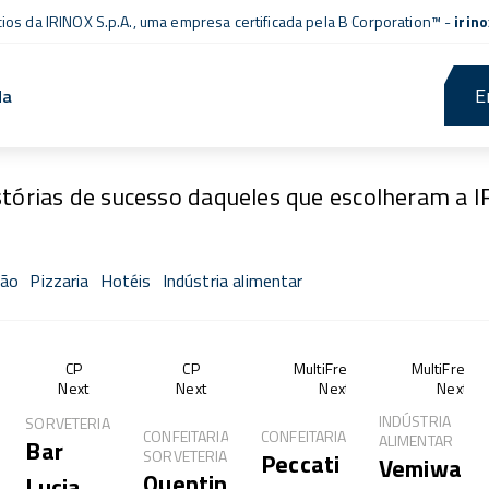
cios da IRINOX S.p.A., uma empresa
certificada pela B Corporation™
-
irin
E
da
Fresh Stories
stórias de sucesso daqueles que escolheram a 
ção
Pizzaria
Hotéis
Indústria alimentar
sh®
CP
CP
MultiFresh®
MultiFresh
Next
Next
Next
Next
INDÚSTRIA
SORVETERIA
ES
CONFEITARIA,
CONFEITARIA
ALIMENTAR
Bar
SORVETERIA
Peccati
Vemiwa
Quentin
Lucia