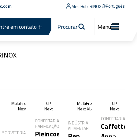
ox.com
Português
Meu Hub IRINOX
ntre em contato
Procurar
Menu
IRINOX
®
MultiProof®
CP
MultiFresh®
CP
Next
Next
Next XL-XXL
Next
CONFEITARIA
CONFEITARIA,
INDÚSTRIA
Caffetteria
PANIFICAÇÃO
ALIMENTAR
Pleincoeur
SORVETERIA,
Ben
Anna