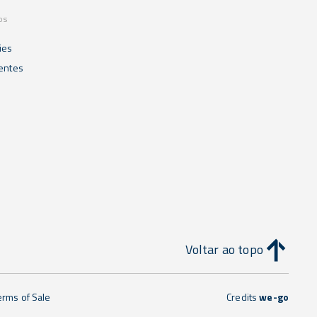
os
ies
ientes
Voltar ao topo
erms of Sale
Credits
we-go