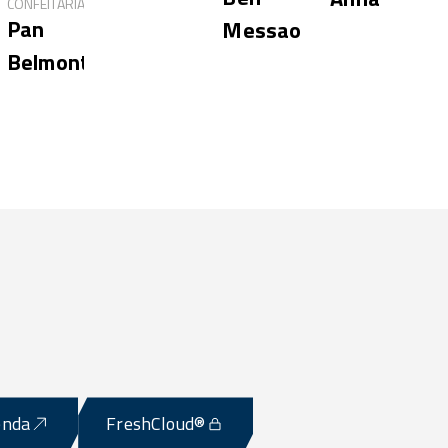
CONFEITARIA
Pan
Messaoud
Belmonte
enda
FreshCloud®