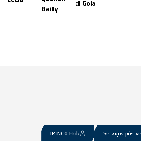
di Gola
Bailly
a
IRINOX Hub
Serviços pós-v