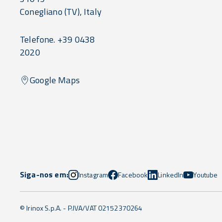
Conegliano
(TV),
Italy
Telefone. +39 0438
2020
Google Maps
Siga-nos em:
Instagram
Facebook
LinkedIn
Youtube
© Irinox S.p.A. - P.IVA/VAT 02152370264