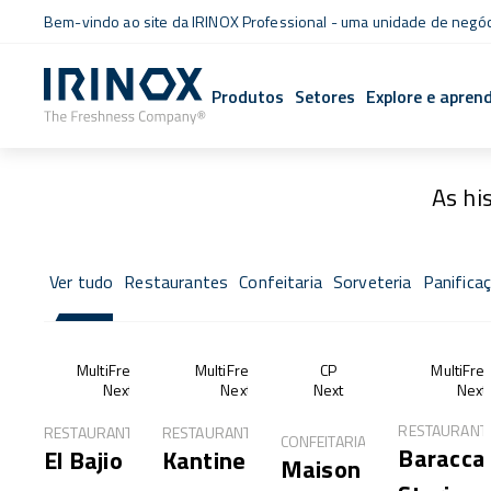
Bem-vindo ao site da IRINOX Professional - uma unidade de negó
Produtos
Setores
Explore e apren
As hi
Ver tudo
Restaurantes
Confeitaria
Sorveteria
Panifica
MultiFresh®
MultiFresh®
CP
MultiFre
Next
Next
Next
Next
RESTAURANT
RESTAURANTES
RESTAURANTES
CONFEITARIA
Baracca
El Bajio
Kantine
Maison