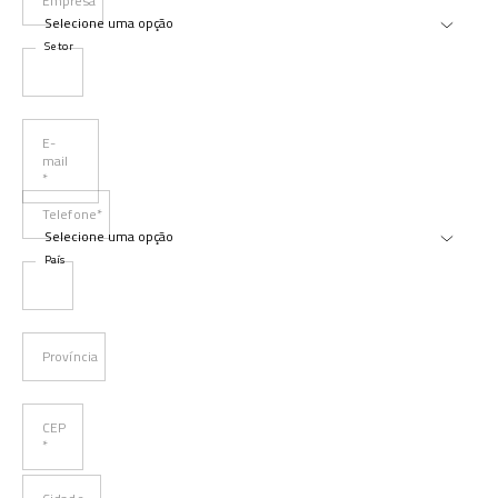
Empresa
Setor
E-
mail
*
Telefone*
País
Província
CEP
*