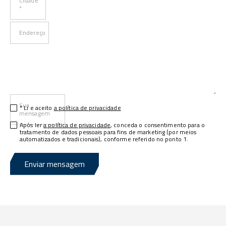
Cidade
*
Endereço
Sua
* Li e aceito
a política de privacidade
mensagem
Após ler
a política de privacidade
, conceda o consentimento para o
tratamento de dados pessoais para fins de marketing (por meios
automatizados e tradicionais), conforme referido no ponto 1.
Enviar mensagem