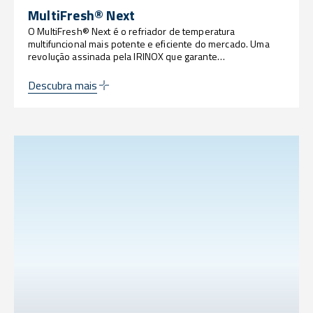
MultiFresh® Next
O MultiFresh® Next é o refriador de temperatura
multifuncional mais potente e eficiente do mercado. Uma
revolução assinada pela IRINOX que garante
personalização, sustentabilidade, potência e inovação em
níveis sem precedentes.
Descubra mais