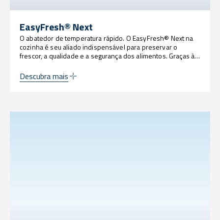
EasyFresh® Next
O abatedor de temperatura rápido. O EasyFresh® Next na
cozinha é seu aliado indispensável para preservar o
frescor, a qualidade e a segurança dos alimentos. Graças à
sua capacidade de resfriar ou congelar rapidamente, ele
permite que as propriedades organolépticas permaneçam
Descubra mais
intactas, otimiza os processos de trabalho e reduz o
desperdício, garantindo pratos perfeitos para todas as
ocasiões.