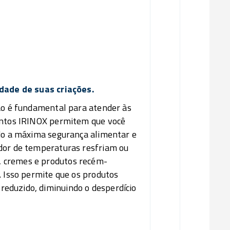
Aumen
Re
idade de suas criações.
ção é fundamental para atender às
mentos IRINOX permitem que você
ndo a máxima segurança alimentar e
edor de temperaturas resfriam ou
 cremes e produtos recém-
. Isso permite que os produtos
eduzido, diminuindo o desperdício