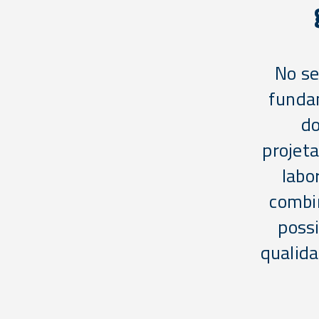
No se
fundam
do
projet
labo
combi
possi
qualida