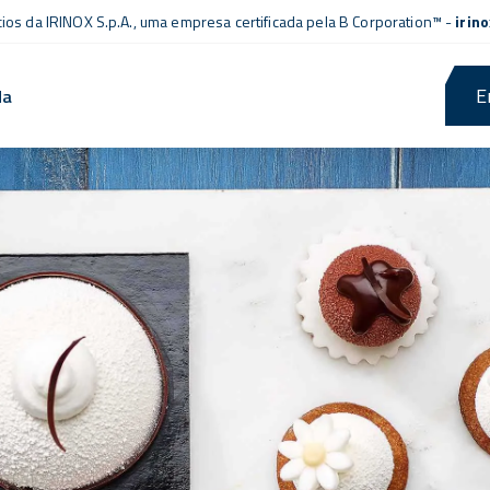
cios da IRINOX S.p.A., uma empresa
certificada pela B Corporation™
-
irin
E
da