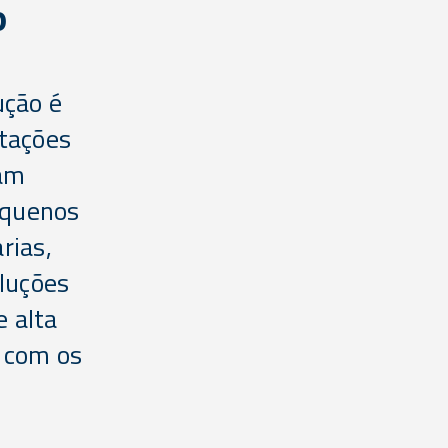
o
ução é
itações
ram
equenos
rias,
luções
e alta
o com os