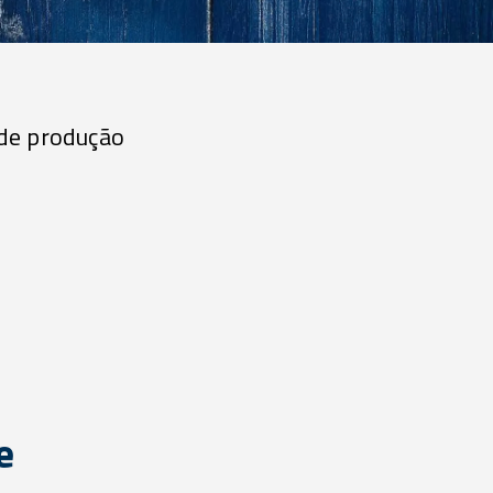
 de produção
e