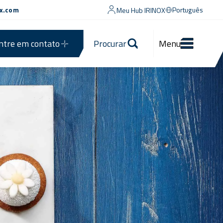
ox.com
Português
Meu Hub IRINOX
ntre em contato
Procurar
Menu