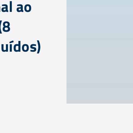
al ao
(8
luídos)