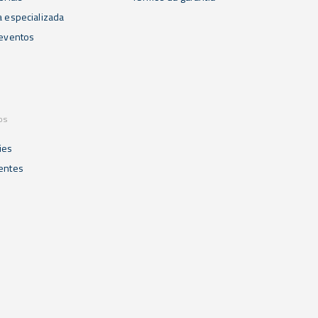
a especializada
 eventos
os
ies
ientes