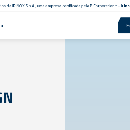
cios da IRINOX S.p.A., uma empresa
certificada pela B Corporation™
-
irin
E
da
GN