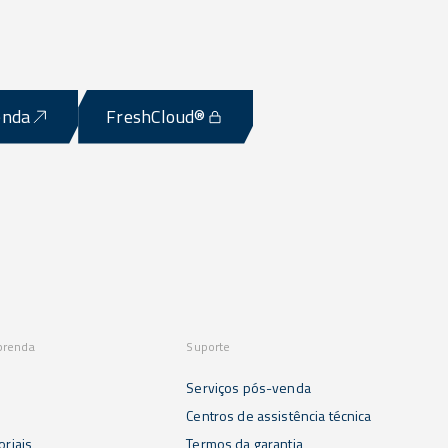
enda
FreshCloud®
prenda
Suporte
Serviços pós-venda
s
Centros de assistência técnica
oriais
Termos da garantia