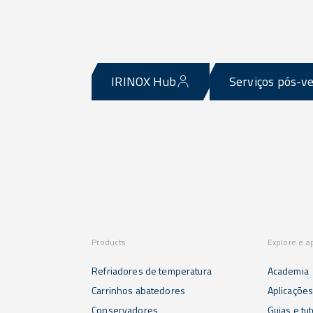
IRINOX Hub
Serviços pós-v
Products
Explore e a
Refriadores de temperatura
Academia
Carrinhos abatedores
Aplicaçõe
Conservadores
Guias e tut