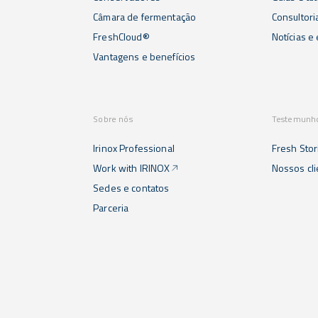
Câmara de fermentação
Consultori
FreshCloud®
Notícias e
Vantagens e benefícios
Sobre nós
Testemunh
Irinox Professional
Fresh Stor
Work with IRINOX
Nossos cl
Sedes e contatos
Parceria