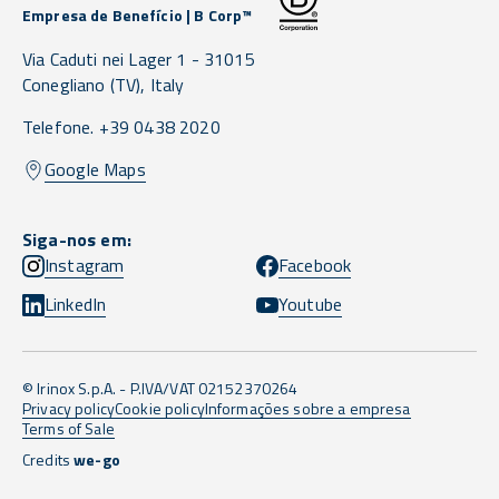
Empresa de Benefício | B Corp™
Via Caduti nei Lager 1 -
31015
Conegliano
(TV),
Italy
Telefone. +39 0438 2020
Google Maps
Siga-nos em:
Instagram
Facebook
LinkedIn
Youtube
© Irinox S.p.A. - P.IVA/VAT 02152370264
Privacy policy
Cookie policy
Informações sobre a empresa
Terms of Sale
Credits
we-go