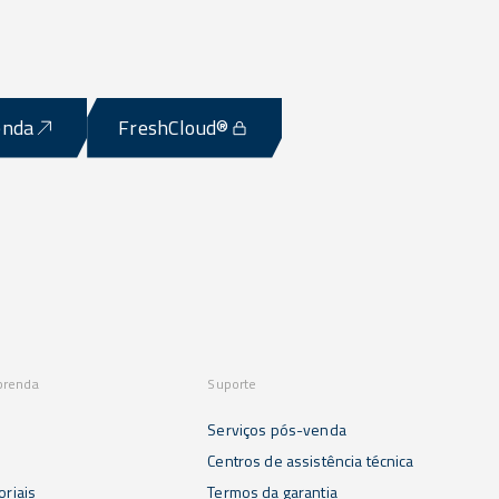
enda
FreshCloud®
prenda
Suporte
Serviços pós-venda
s
Centros de assistência técnica
oriais
Termos da garantia