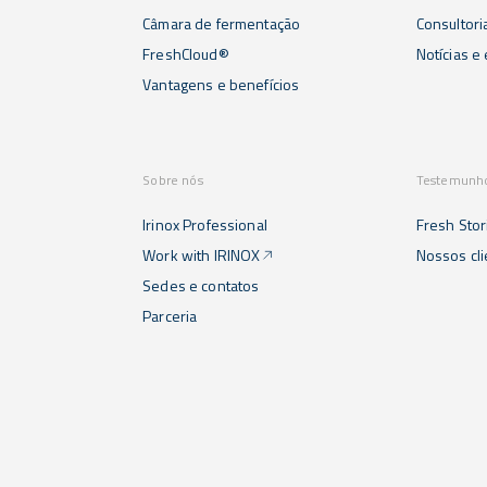
Câmara de fermentação
Consultori
FreshCloud®
Notícias e
Vantagens e benefícios
Sobre nós
Testemunh
Irinox Professional
Fresh Stor
Work with IRINOX
Nossos cl
Sedes e contatos
Parceria