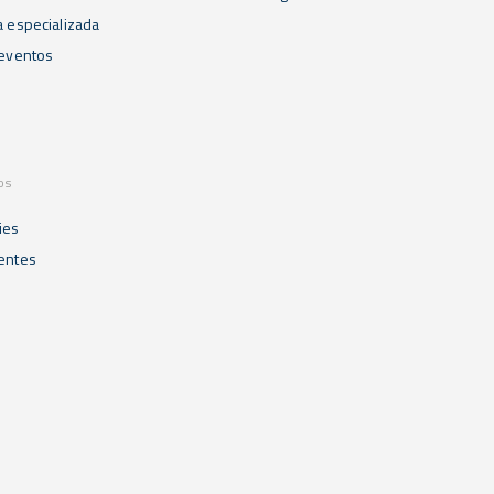
a especializada
 eventos
os
ies
ientes