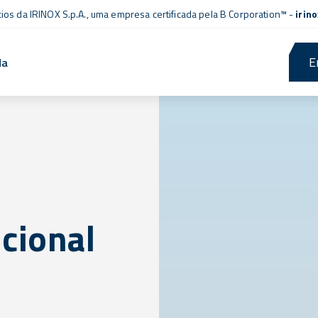
cios da IRINOX S.p.A., uma empresa
certificada pela B Corporation™
-
irin
E
da
cional