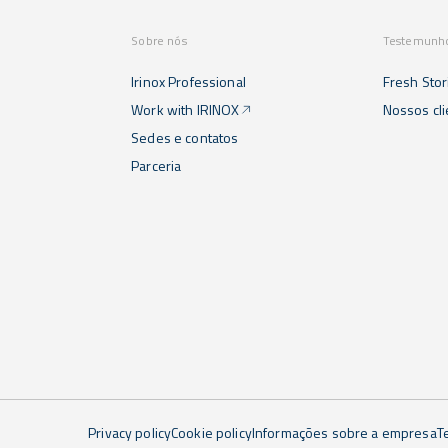
Sobre nós
Testemunh
Irinox Professional
Fresh Stor
Work with IRINOX
Nossos cl
Sedes e contatos
Parceria
Privacy policy
Cookie policy
Informações sobre a empresa
T