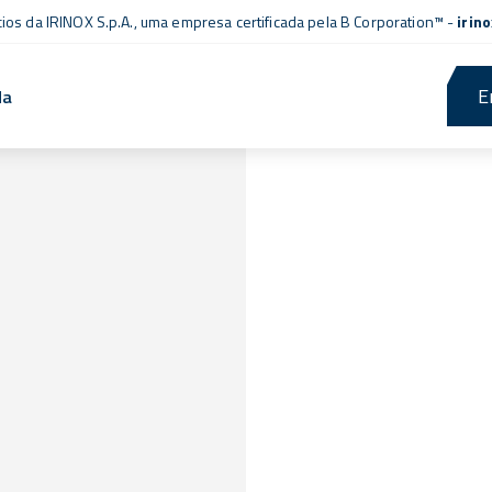
cios da IRINOX S.p.A., uma empresa
certificada pela B Corporation™
-
irin
E
da