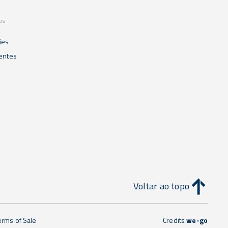
os
ies
ientes
Voltar ao topo
erms of Sale
Credits
we-go