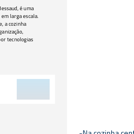
 Messaud, é uma
 em larga escala.
e, a cozinha
ganização,
por tecnologias
-Na cozinha cent