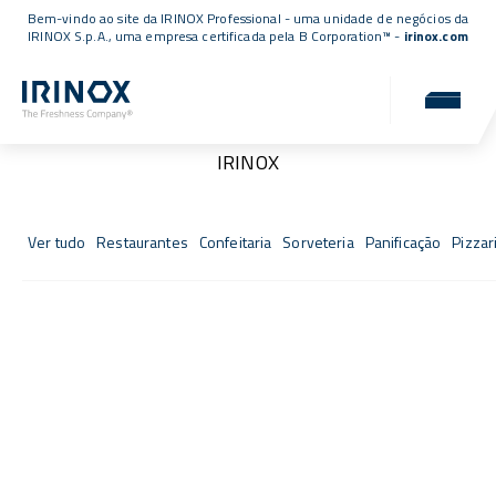
Bem-vindo ao site da IRINOX Professional - uma unidade de negócios da
IRINOX S.p.A., uma empresa
certificada pela B Corporation™
-
irinox.com
Fresh Stories
As histórias de sucesso daqueles que escolheram a
IRINOX
Ver tudo
Restaurantes
Confeitaria
Sorveteria
Panificação
Pizzar