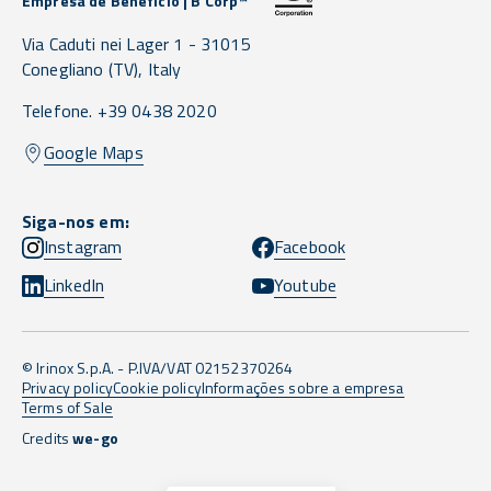
Empresa de Benefício | B Corp™
Via Caduti nei Lager 1 -
31015
Conegliano
(TV),
Italy
Telefone. +39 0438 2020
Google Maps
Siga-nos em:
Instagram
Facebook
LinkedIn
Youtube
© Irinox S.p.A. - P.IVA/VAT 02152370264
Privacy policy
Cookie policy
Informações sobre a empresa
Terms of Sale
Credits
we-go