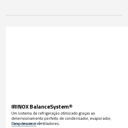
IRINOX BalanceSystem®
Um sistema de refrigeração otimizado graças ao
dimensionamento perfeito de condensador, evaporador,
compressor e ventiladores.
Descubra mais