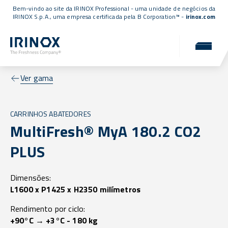
Bem-vindo ao site da IRINOX Professional - uma unidade de negócios da
IRINOX S.p.A., uma empresa
certificada pela B Corporation™
-
irinox.com
Ver gama
CARRINHOS ABATEDORES
MultiFresh® MyA 180.2 CO2
PLUS
Dimensões:
L1600 x P1425 x H2350 milímetros
Rendimento por ciclo:
+90°C → +3°C - 180 kg