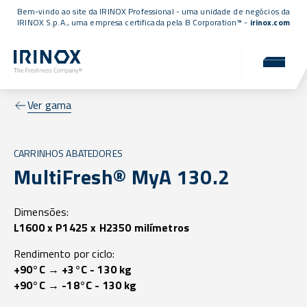
Bem-vindo ao site da IRINOX Professional - uma unidade de negócios da
IRINOX S.p.A., uma empresa
certificada pela B Corporation™
-
irinox.com
Ver gama
CARRINHOS ABATEDORES
MultiFresh® MyA 130.2
Dimensões:
L1600 x P1425 x H2350 milímetros
Rendimento por ciclo:
+90°C → +3°C - 130 kg
+90°C → -18°C - 130 kg