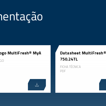
mentação
ogo MultiFresh® MyA
Datasheet MultiFresh
750.24TL
OGO
FICHA TÉCNICA
PDF