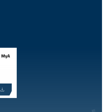
® MyA