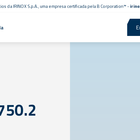
cios da IRINOX S.p.A., uma empresa
certificada pela B Corporation™
-
irin
E
da
750.2