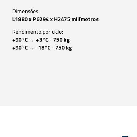
Dimensões:
L1880 x P6294 x H2475 milímetros
Rendimento por ciclo:
+90°C → +3°C - 750 kg
+90°C → -18°C - 750 kg