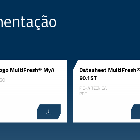
mentação
ogo MultiFresh® MyA
Datasheet MultiFresh
90.1ST
OGO
FICHA TÉCNICA
PDF