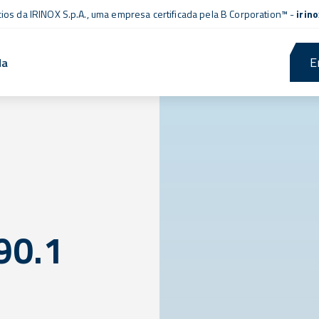
cios da IRINOX S.p.A., uma empresa
certificada pela B Corporation™
-
irin
E
da
90.1