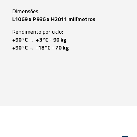
Dimensões:
L1069 x P936 x H2011 milímetros
Rendimento por ciclo:
+90°C → +3°C - 90 kg
+90°C → -18°C - 70 kg