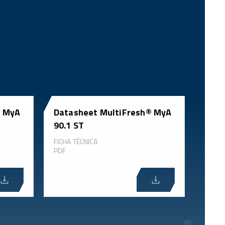
® MyA
Datasheet MultiFresh® MyA
90.1 ST
FICHA TÉCNICA
PDF