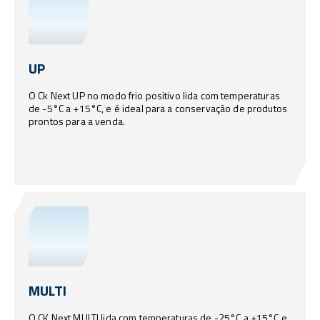
UP
O Ck Next UP no modo frio positivo lida com temperaturas
de -5°C a +15°C, e é ideal para a conservação de produtos
prontos para a venda.
MULTI
O CK Next MULTI lida com temperaturas de -25°C a +15°C e