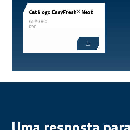
Catálogo EasyFresh® Next
CATÁLOGO
PDF
Uma resposta para