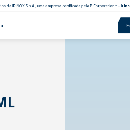
cios da IRINOX S.p.A., uma empresa
certificada pela B Corporation™
-
irin
E
da
ML