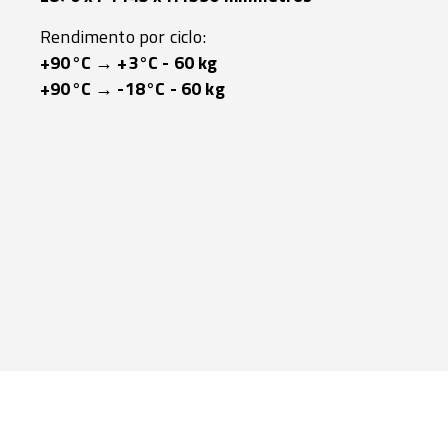
Rendimento por ciclo:
+90°C → +3°C - 60 kg
+90°C → -18°C - 60 kg