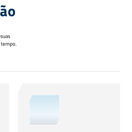
ção
 suas
 tempo.