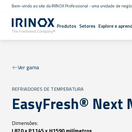
Bem-vindo ao site da IRINOX Professional - uma unidade de negó
Produtos
Setores
Explore e apren
Ver gama
REFRIADORES DE TEMPERATURA
EasyFresh® Next 
Dimensões:
L870 x P1145 x H1590 milímetros