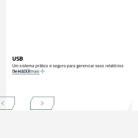
USB
Um sistema prático e seguro para gerenciar seus relatórios
de HACCP.
Descubra mais