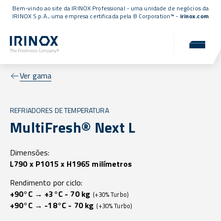
Bem-vindo ao site da IRINOX Professional - uma unidade de negócios da
IRINOX S.p.A., uma empresa
certificada pela B Corporation™
-
irinox.com
Ver gama
REFRIADORES DE TEMPERATURA
MultiFresh® Next L
Dimensões:
L790 x P1015 x H1965 milímetros
Rendimento por ciclo:
+90°C → +3°C - 70 kg
(+30% Turbo)
+90°C → -18°C - 70 kg
(+30% Turbo)