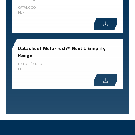
CATÁLOGO
PDF
Datasheet MultiFresh® Next L Simplify
Range
FICHA TÉCNICA
PDF