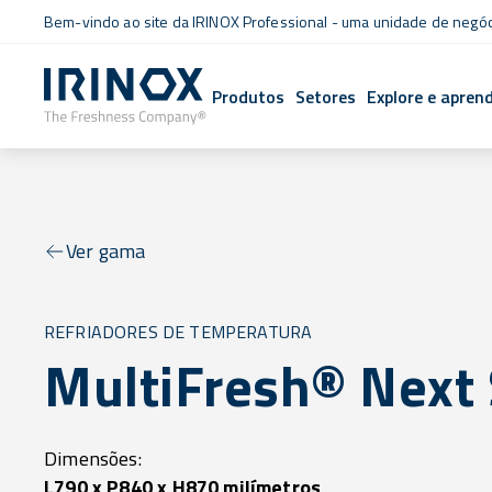
Bem-vindo ao site da IRINOX Professional - uma unidade de negó
Produtos
Setores
Explore e apren
Ver gama
REFRIADORES DE TEMPERATURA
MultiFresh® Next 
Dimensões:
L790 x P840 x H870 milímetros