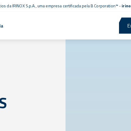
cios da IRINOX S.p.A., uma empresa
certificada pela B Corporation™
-
irin
E
da
S