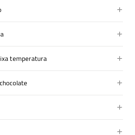
o
da
ixa temperatura
chocolate