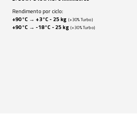
Rendimento por ciclo:
+90°C → +3°C - 25 kg
(+30% Turbo)
+90°C → -18°C - 25 kg
(+30% Turbo)