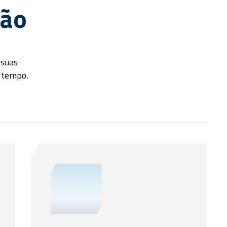
ção
 suas
 tempo.