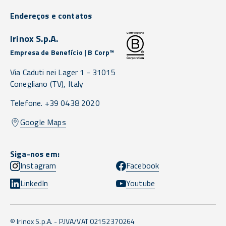
Endereços e contatos
Irinox S.p.A.
Empresa de Benefício | B Corp™
Via Caduti nei Lager 1 -
31015
Conegliano
(TV),
Italy
Telefone. +39 0438 2020
Google Maps
Siga-nos em:
Instagram
Facebook
LinkedIn
Youtube
© Irinox S.p.A. - P.IVA/VAT 02152370264