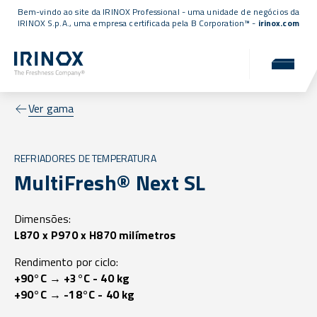
Bem-vindo ao site da IRINOX Professional - uma unidade de negócios da
IRINOX S.p.A., uma empresa
certificada pela B Corporation™
-
irinox.com
Ver gama
REFRIADORES DE TEMPERATURA
MultiFresh® Next SL
Dimensões:
L870 x P970 x H870 milímetros
Rendimento por ciclo:
+90°C → +3°C - 40 kg
+90°C → -18°C - 40 kg