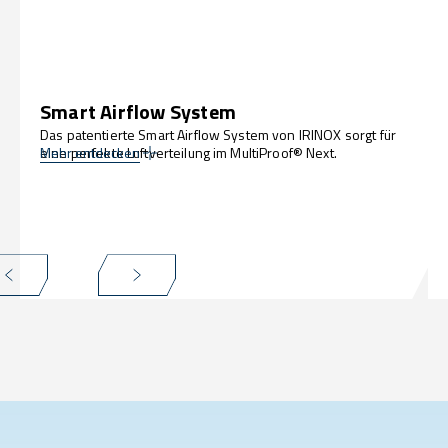
Smart Airflow System
Das patentierte Smart Airflow System von IRINOX sorgt für
eine perfekte Luftverteilung im MultiProof® Next.
Mehr entdecken