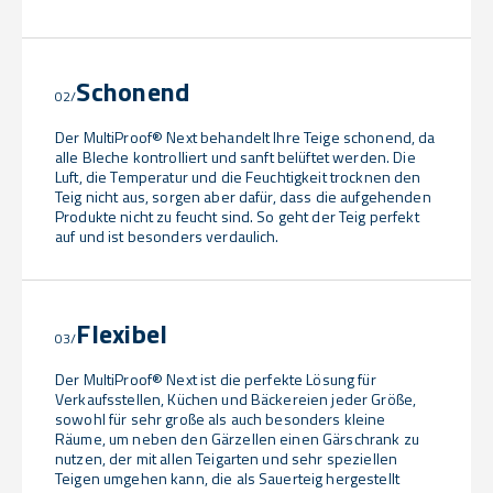
Schonend
02/
Der MultiProof® Next behandelt Ihre Teige schonend, da
alle Bleche kontrolliert und sanft belüftet werden. Die
Luft, die Temperatur und die Feuchtigkeit trocknen den
Teig nicht aus, sorgen aber dafür, dass die aufgehenden
Produkte nicht zu feucht sind. So geht der Teig perfekt
auf und ist besonders verdaulich.
Flexibel
03/
Der MultiProof® Next ist die perfekte Lösung für
Verkaufsstellen, Küchen und Bäckereien jeder Größe,
sowohl für sehr große als auch besonders kleine
Räume, um neben den Gärzellen einen Gärschrank zu
nutzen, der mit allen Teigarten und sehr speziellen
Teigen umgehen kann, die als Sauerteig hergestellt