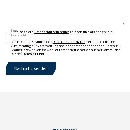
Ihre
* Ich habe die
Datenschutzerklärung
gelesen und akzeptiere sie.
Nachricht
Nach Kenntnisnahme der
Datenschutzerklärung
erteile ich meine
Zustimmung zur Verarbeitung meiner personenbezogenen Daten zu
Marketingzwecken (sowohl automatisiert als auch auf herkömmliche
Weise) gemäß Punkt 1.
Nachricht senden
Newsletter