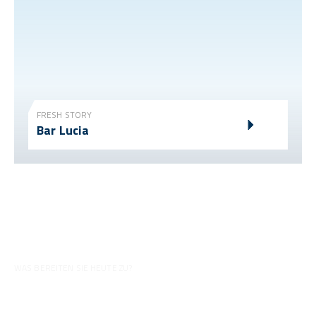
FRESH STORY
Bar Lucia
WAS BEREITEN SIE HEUTE ZU?
Tipps für Ihre Zubereitungen
Entdecken Sie alle unsere Videos