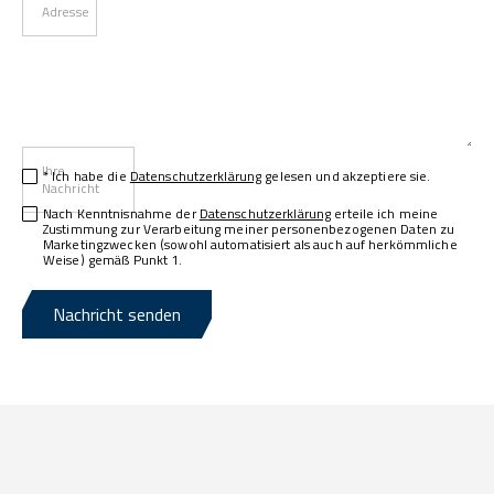
Adresse
Ihre
* Ich habe die
Datenschutzerklärung
gelesen und akzeptiere sie.
Nachricht
Nach Kenntnisnahme der
Datenschutzerklärung
erteile ich meine
Zustimmung zur Verarbeitung meiner personenbezogenen Daten zu
Marketingzwecken (sowohl automatisiert als auch auf herkömmliche
Weise) gemäß Punkt 1.
Nachricht senden