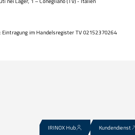
ti nei Lager, 1 – Conegliano (TV) - Italien
 Eintragung im Handelsregister TV 02152370264
IRINOX Hub
Kundendienst