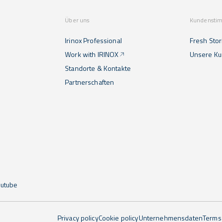
Über uns
Kundensti
Irinox Professional
Fresh Stor
Work with IRINOX
Unsere K
Standorte & Kontakte
Partnerschaften
outube
Privacy policy
Cookie policy
Unternehmensdaten
Terms 