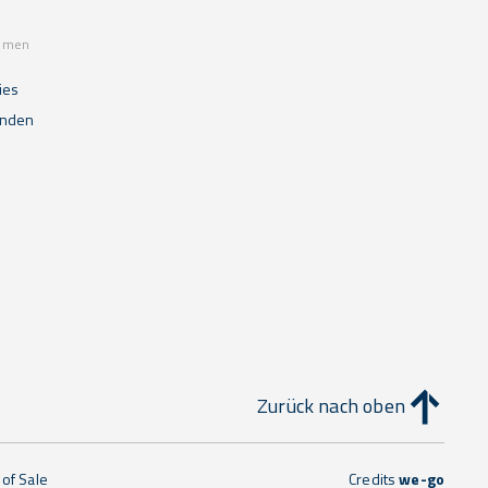
mmen
ies
unden
Zurück nach oben
of Sale
Credits
we-go