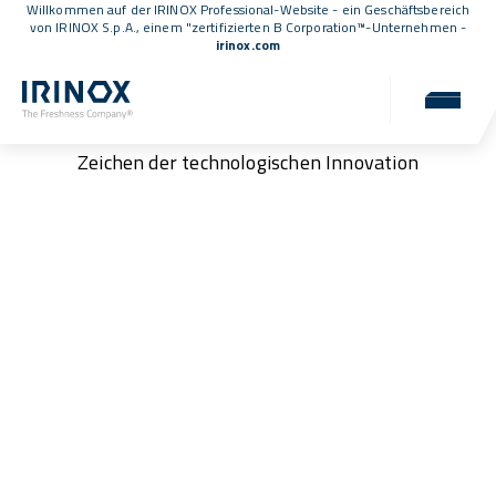
Willkommen auf der IRINOX Professional-Website - ein Geschäftsbereich
von IRINOX S.p.A., einem
"zertifizierten B Corporation™
-Unternehmen -
irinox.com
Partnerschaften
Dauerhafte Partnerschaften für eine Zukunft im
Zeichen der technologischen Innovation