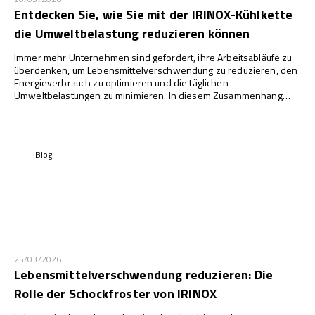
Entdecken Sie, wie Sie mit der IRINOX-Kühlkette
die Umweltbelastung reduzieren können
Immer mehr Unternehmen sind gefordert, ihre Arbeitsabläufe zu
überdenken, um Lebensmittelverschwendung zu reduzieren, den
Energieverbrauch zu optimieren und die täglichen
Umweltbelastungen zu minimieren. In diesem Zusammenhang
spielt ein intelligentes Management der Kühlkette eine
strategische Rolle: Eine optimale Lebensmittelerhaltung bedeutet
nicht nur eine höhere Qualität, sondern auch weniger Verderb,
weniger unnötige Abfälle und einen geringeren Energieverbrauch.
Blog
25/03/2026
Lebensmittelverschwendung reduzieren: Die
Rolle der Schockfroster von IRINOX