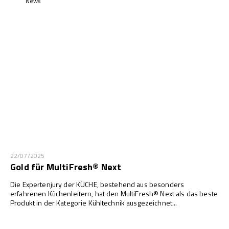
News
22/07/2025
Gold für MultiFresh® Next
Die Expertenjury der KÜCHE, bestehend aus besonders
erfahrenen Küchenleitern, hat den MultiFresh® Next als das beste
Produkt in der Kategorie Kühltechnik ausgezeichnet...