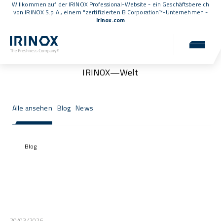
Willkommen auf der IRINOX Professional-Website - ein Geschäftsbereich
von IRINOX S.p.A., einem
"zertifizierten B Corporation™
-Unternehmen -
irinox.com
News & Events
Neuigkeiten, Veranstaltungen und Updates aus der
IRINOX—Welt
Alle ansehen
Blog
News
Blog
20/03/2026