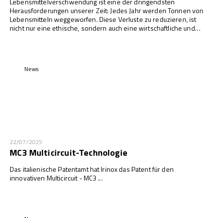
Lebensmittelverschwendung ist eine der dringendsten
Herausforderungen unserer Zeit: Jedes Jahr werden Tonnen von
Lebensmitteln weggeworfen. Diese Verluste zu reduzieren, ist
nicht nur eine ethische, sondern auch eine wirtschaftliche und
ökologische Frage. In diesem Kontext spielt Technologie eine
zentrale Rolle, und die Schockfroster von IRINOX stellen eine
konkrete und effektive Lösung dar.
News
22/07/2025
MC3 Multicircuit-Technologie
Das italienische Patentamt hat Irinox das Patent für den
innovativen Multicircuit - MC3 ...