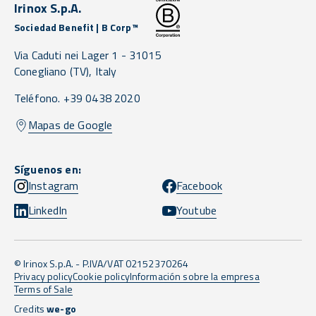
Irinox S.p.A.
Sociedad Benefit | B Corp™
Via Caduti nei Lager 1 -
31015
Conegliano
(TV),
Italy
Teléfono. +39 0438 2020
Mapas de Google
Síguenos en:
Instagram
Facebook
LinkedIn
Youtube
© Irinox S.p.A. - P.IVA/VAT 02152370264
Privacy policy
Cookie policy
Información sobre la empresa
Terms of Sale
Credits
we-go