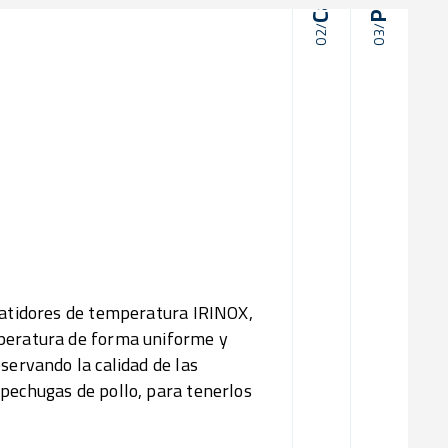
02/
03/
02/
Calidad
03/
Tempe
De
abatidores de temperatura IRINOX,
mperatura de forma uniforme y
servando la calidad de las
pechugas de pollo, para tenerlos