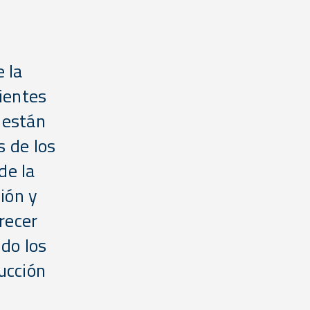
e la
cientes
 están
s de los
de la
ión y
recer
ndo los
ucción