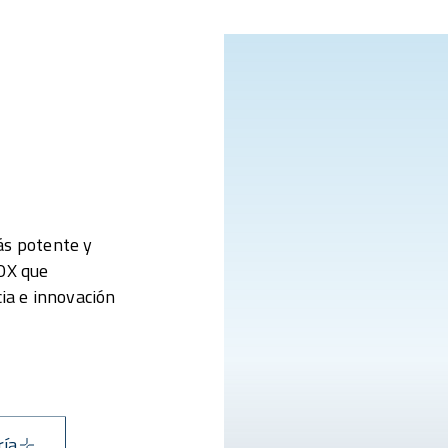
ás potente y
NOX que
cia e innovación
ría