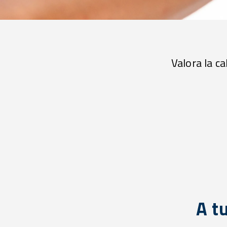
Valora la c
A t