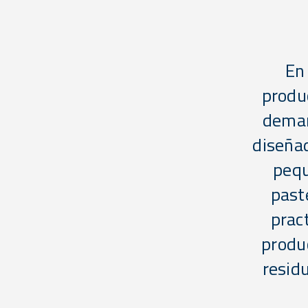
En 
produc
deman
diseñad
pequ
past
prac
produc
resid