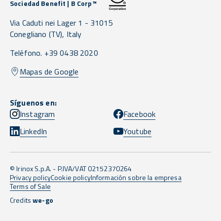
Sociedad Benefit | B Corp™
Via Caduti nei Lager 1 -
31015
Conegliano
(TV),
Italy
Teléfono. +39 0438 2020
Mapas de Google
Síguenos en:
Instagram
Facebook
LinkedIn
Youtube
© Irinox S.p.A. - P.IVA/VAT 02152370264
Privacy policy
Cookie policy
Información sobre la empresa
Terms of Sale
Credits
we-go