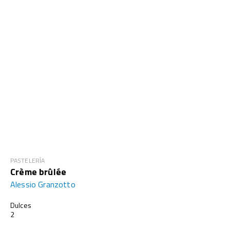
PASTELERÍA
Crème brûlée
Alessio Granzotto
Dulces
2