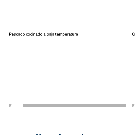
Consejos para tus preparaciones
Descubre todos nuestros vídeos
Pescado cocinado a baja temperatura
C