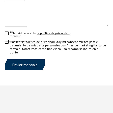
Tu
* He leído y acepto
la política de privacidad
.
mensaje
Tras leer
la política de privacidad
, doy mi consentimiento para el
tratamiento de mis datos personales con fines de marketing (tanto de
forma automatizada como tradicional), tal y como se indica en el
punto 1
Enviar mensaje