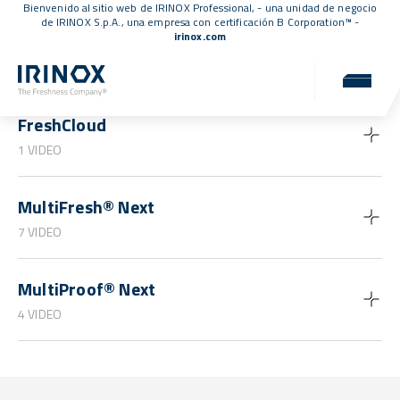
Bienvenido al sitio web de IRINOX Professional, - una unidad de negocio
de IRINOX S.p.A., una empresa con
certificación B Corporation™
-
irinox.com
Guías y tutoriales
FreshCloud
1 VIDEO
MultiFresh® Next
7 VIDEO
MultiProof® Next
4 VIDEO