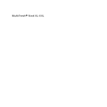
MultiFresh® Next XL-XXL