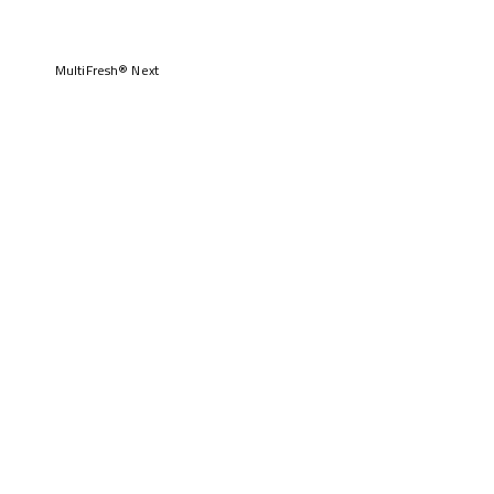
MultiFresh® Next