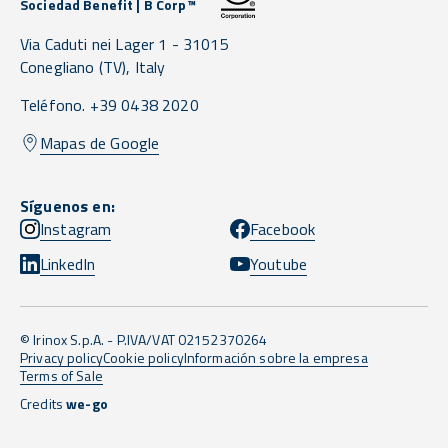
Sociedad Benefit | B Corp™
Via Caduti nei Lager 1 -
31015
Conegliano
(TV),
Italy
Teléfono. +39 0438 2020
Mapas de Google
Síguenos en:
Instagram
Facebook
LinkedIn
Youtube
© Irinox S.p.A. - P.IVA/VAT 02152370264
Privacy policy
Cookie policy
Información sobre la empresa
Terms of Sale
Credits
we-go