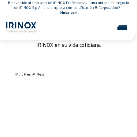
Bienvenido al sitio web de IRINOX Professional, - una unidad de negocio
de IRINOX S.p.A., una empresa con
certificación B Corporation™
-
irinox.com
Nuestros clientes
Testimonios auténticos de quienes han elegido
IRINOX en su vida cotidiana
MultiFresh® Next