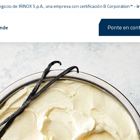
negocio de IRINOX S.p.A., una empresa con
certificación B Corporation™
-
i
Ponte en cont
ende