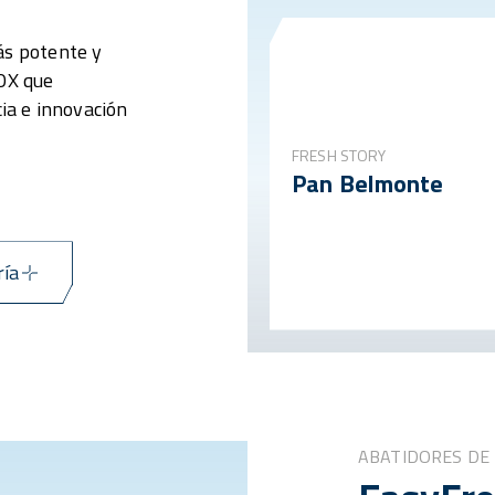
ás potente y
NOX que
cia e innovación
FRESH STORY
Pan Belmonte
ría
ABATIDORES DE