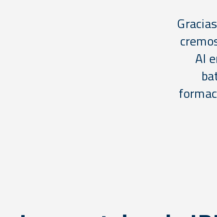
Gracias
cremos
Al 
bat
formac