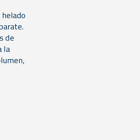
n helado
parate.
s de
a la
olumen,