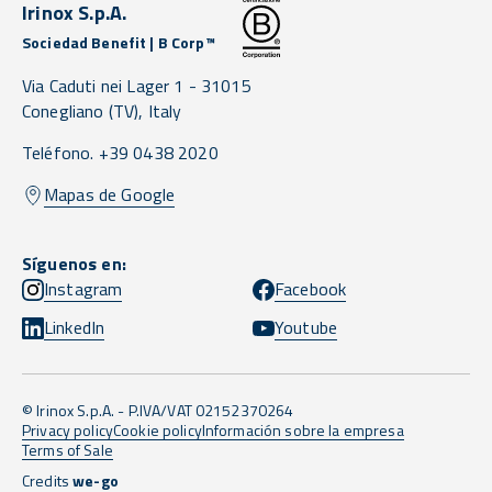
Irinox S.p.A.
Sociedad Benefit | B Corp™
Via Caduti nei Lager 1 -
31015
Conegliano
(TV),
Italy
Teléfono. +39 0438 2020
Mapas de Google
Síguenos en:
Instagram
Facebook
LinkedIn
Youtube
© Irinox S.p.A. - P.IVA/VAT 02152370264
Privacy policy
Cookie policy
Información sobre la empresa
Terms of Sale
Credits
we-go