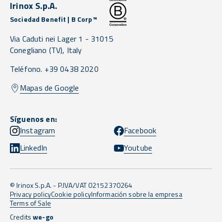
Irinox S.p.A.
Sociedad Benefit | B Corp™
Via Caduti nei Lager 1 -
31015
Conegliano
(TV),
Italy
Teléfono. +39 0438 2020
Mapas de Google
Síguenos en:
Instagram
Facebook
LinkedIn
Youtube
© Irinox S.p.A. - P.IVA/VAT 02152370264
Privacy policy
Cookie policy
Información sobre la empresa
Terms of Sale
Credits
we-go