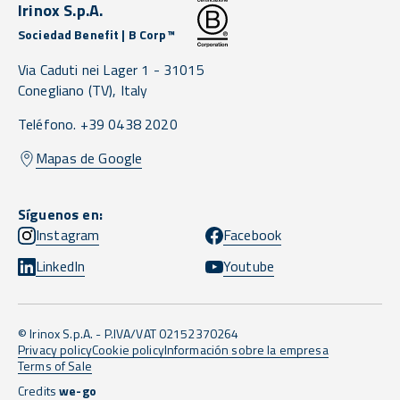
Irinox S.p.A.
Sociedad Benefit | B Corp™
Via Caduti nei Lager 1 -
31015
Conegliano
(TV),
Italy
Teléfono. +39 0438 2020
Mapas de Google
Síguenos en:
Instagram
Facebook
LinkedIn
Youtube
© Irinox S.p.A. - P.IVA/VAT 02152370264
Privacy policy
Cookie policy
Información sobre la empresa
Terms of Sale
Credits
we-go